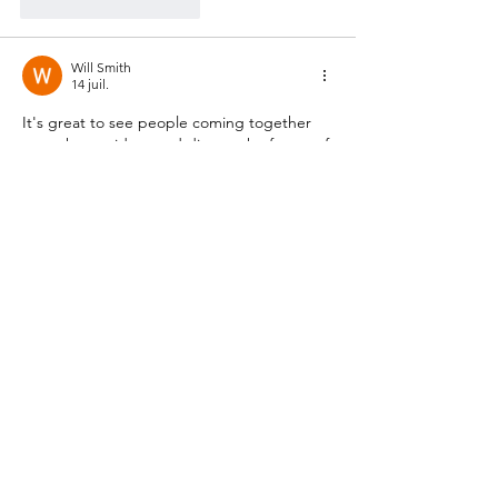
J'aime
Répondre
Will Smith
14 juil.
It's great to see people coming together 
to exchange ideas and discuss the future of 
their community. Collaborative seminars like 
this can inspire meaningful progress. 
Wishing the event every success—and 
maybe a quick 
Meowdoku
 break between 
sessions for a little mental refresh!
J'aime
Répondre
batai
10 juil.
Je cherchais un site d actualité 
économique français qui couvre à la fois les 
grands enjeux et les sujets pratiques de 
gestion, sans être trop technique ni trop 