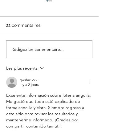
22 commentaires
L’eau, un enjeu vital
Rédigez un commentaire...
La démocratie 
mains des cito
Les plus récents
qwsha1272
il y a 2 jours
Excelente información sobre 
loteria anguila
. 
Me gustó que todo esté explicado de 
forma sencilla y clara. Siempre regreso a 
este sitio para revisar los resultados y 
mantenerme informado. ¡Gracias por 
compartir contenido tan útil!