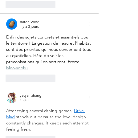
J'aime
Répondre
Aaron West
il y a 3 jours
Enfin des sujets concrets et essentiels pour 
le territoire ! La gestion de l'eau et l'habitat 
sont des priorités qui nous concernent tous 
au quotidien. Hâte de voir les 
préconisations qui en sortiront. From: 
Meowdoku
J'aime
Répondre
yaqian zhang
15 juil.
After trying several driving games, 
Drive 
Mad
 stands out because the level design 
constantly changes. It keeps each attempt 
feeling fresh.