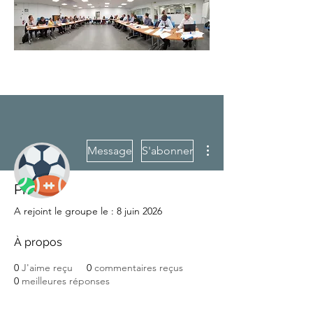
Plus d'actions
Message
S'abonner
Profil
A rejoint le groupe le : 8 juin 2026
Cool Games
À propos
0
J'aime reçu
0
commentaires reçus
0
meilleures réponses