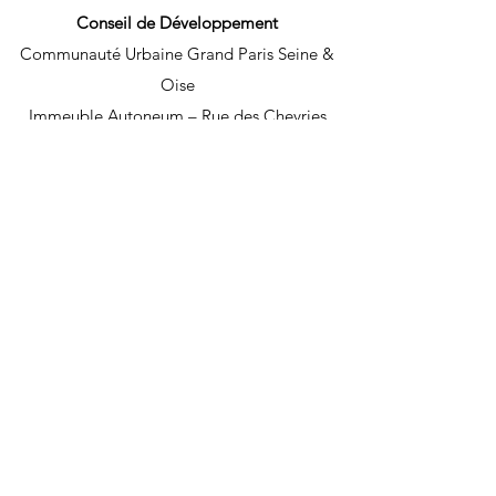
Conseil de Développement
Communauté Urbaine Grand Paris Seine &
Oise
Immeuble Autoneum – Rue des Chevries
78410 - Aubergenville
06 31 54 08 04
contact.codev@gpseo.fr