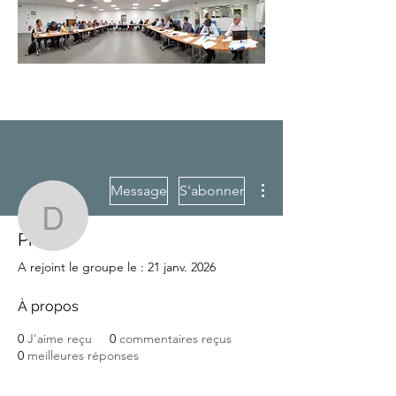
Plus d'actions
Message
S'abonner
distraught2
Profil
A rejoint le groupe le : 21 janv. 2026
distraught2
À propos
0
J'aime reçu
0
commentaires reçus
0
meilleures réponses