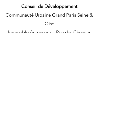
Conseil de Développement
Communauté Urbaine Grand Paris Seine &
Oise
Immeuble Autoneum – Rue des Chevries
78410 - Aubergenville
06 31 54 08 04
contact.codev@gpseo.fr