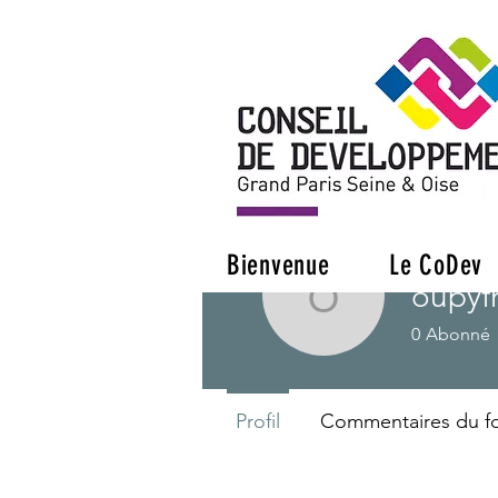
Bienvenue
Le CoDev
oupyf
oupyfresh
0
Abonné
Profil
Commentaires du f