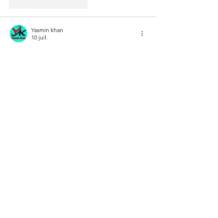
J'aime
Répondre
Yasmin khan
10 juil.
J'aime
Répondre
Rocket Goal
02 juil.
It’s encouraging to see such a thoughtful 
approach to planning the future of the 
community, especially with an emphasis on 
involving local residents. On a lighter note, 
when I have some free time after reading 
topics like this, I like playing 
Rocket 
Goal
 because it’s a fun and relaxing way to 
unwind.