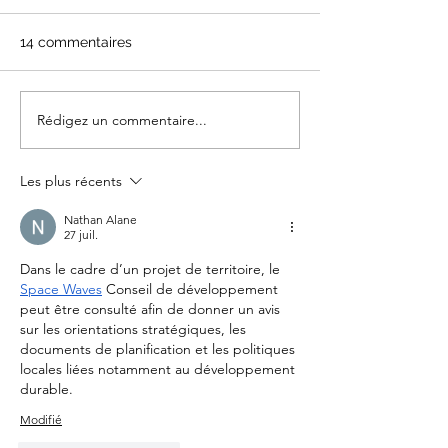
14 commentaires
L’eau, un enjeu vital
Rédigez un commentaire...
La démocratie 
mains des cito
Les plus récents
Nathan Alane
27 juil.
Dans le cadre d’un projet de territoire, le 
Space Waves
 Conseil de développement 
peut être consulté afin de donner un avis 
sur les orientations stratégiques, les 
documents de planification et les politiques 
locales liées notamment au développement 
durable.
Modifié